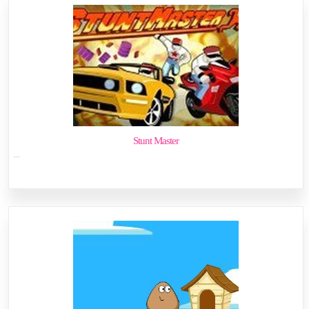
Stunt Master
...