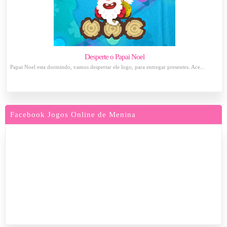
Desperte o Papai Noel
Papai Noel esta dormindo, vamos despertar ele logo, para entregar presentes. Ace...
Facebook Jogos Online de Menina