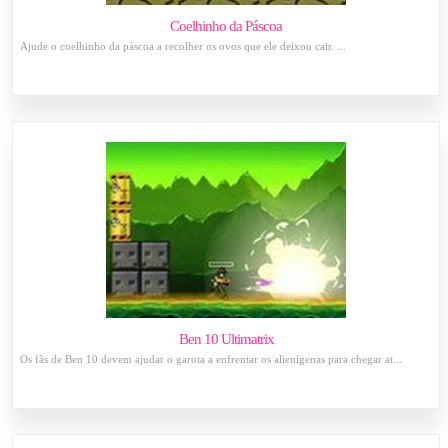
Coelhinho da Páscoa
Ajude o coelhinho da páscoa a recolher os ovos que ele deixou cair. ...
Ben 10 Ultimatrix
Os fãs de Ben 10 devem ajudar o garota a enfrentar os alienígenas para chegar at...