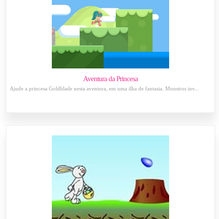
Aventura da Princesa
Ajude a princesa Goldblade nesta aventura, em uma ilha de fantasia. Monstros inv...