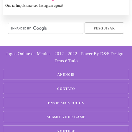
Que tal impulsionar seu Instagram agora?
Jogos Online de Menina - 2012 - 2022 - Power By D&F Design -
Deus é Tudo
ANUNCIE
CONTATO
ENVIE SEUS JOGOS
SUBMIT YOUR GAME
YOUTUBE