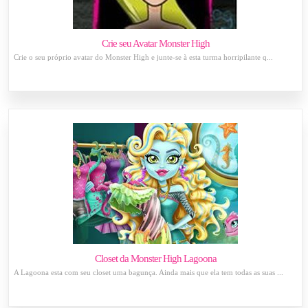
Crie seu Avatar Monster High
Crie o seu próprio avatar do Monster High e junte-se à esta turma horripilante q...
Closet da Monster High Lagoona
A Lagoona esta com seu closet uma bagunça. Ainda mais que ela tem todas as suas ...