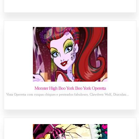
Monster High Boo York Boo York Operetta
Vista Operetta com roupas chiques e penteados fabulosos. Clawdeen Wolf, Draculau...