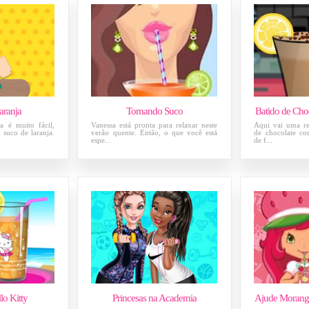
aranja
Tomando Suco
Batido de Cho
fa é muito fácil,
Vanessa está pronta para relaxar neste
Aqui vai uma rec
 suco de laranja.
verão quente. Então, o que você está
de chocolate co
espe...
de f...
lo Kitty
Princesas na Academia
Ajude Morangu