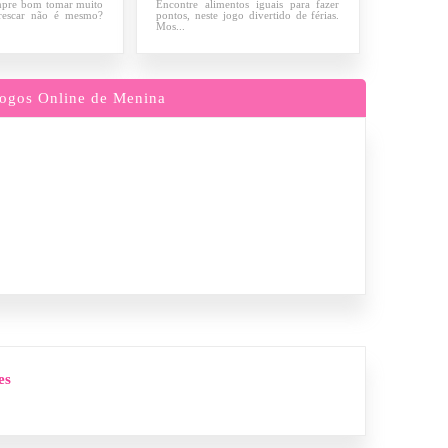
empre bom tomar muito
Encontre alimentos iguais para fazer
frescar não é mesmo?
pontos, neste jogo divertido de férias.
Mos...
ogos Online de Menina
es