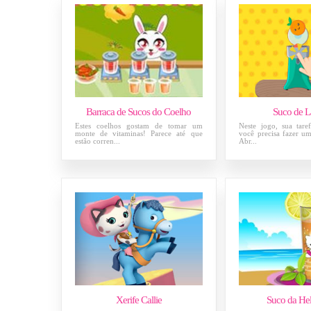
Barraca de Sucos do Coelho
Suco de L
Estes coelhos gostam de tomar um
Neste jogo, sua tare
monte de vitaminas! Parece até que
você precisa fazer um
estão corren...
Abr...
Xerife Callie
Suco da Hel