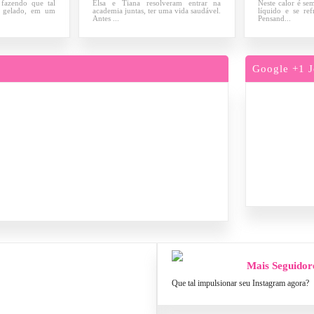
 fazendo que tal
Elsa e Tiana resolveram entrar na
Neste calor é s
 gelado, em um
academia juntas, ter uma vida saudável.
líquido e se re
Antes ...
Pensand...
Google +1 J
Mais Seguidor
Que tal impulsionar seu Instagram agora?