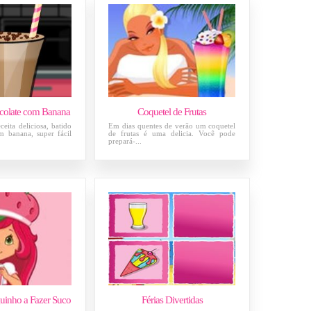
colate com Banana
Coquetel de Frutas
eita deliciosa, batido
Em dias quentes de verão um coquetel
m banana, super fácil
de frutas é uma delicia. Você pode
prepará-...
inho a Fazer Suco
Férias Divertidas