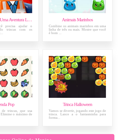
Jogo do Filme Uma Aventura Lego
Animais Marinhos
cê precisa ajudar o
Combine os animais marinhos em uma
do trincas com os
linha de três ou mais. Mostre que você
...
é bom ...
enda Pop
Trinca Halloween
 de trincas, que usa
Vamos se divertir, jogando este jogo de
s. Elimine o máximo de
trinca. Lance a o fantasminha para
forma...
ogos Online de Menina