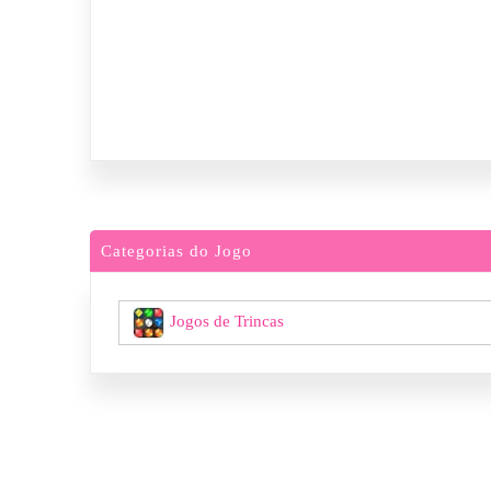
Categorias do Jogo
Jogos de Trincas