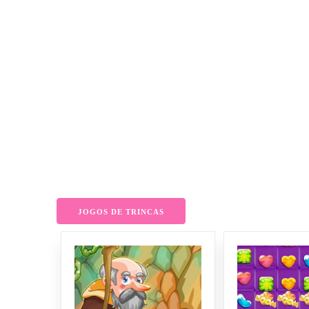
JOGOS DE TRINCAS