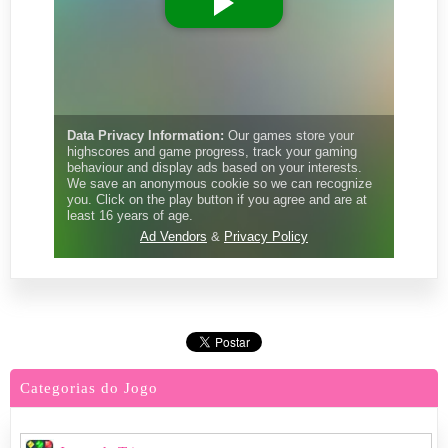
Categorias do Jogo