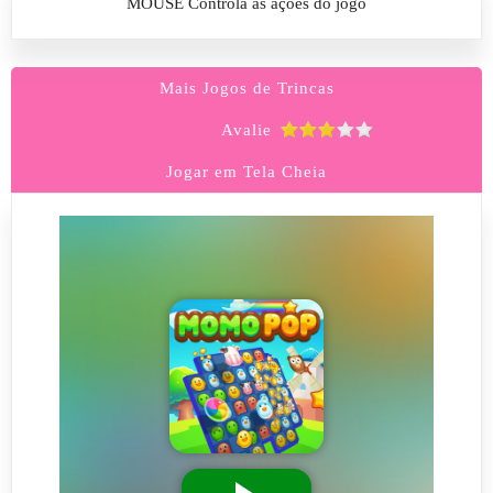
MOUSE Controla as ações do jogo
Mais Jogos de Trincas
Avalie
Jogar em Tela Cheia