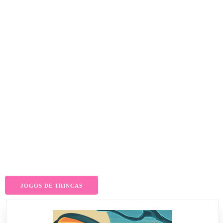
JOGOS DE TRINCAS