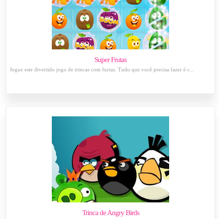
Super Frutas
Jogue este divertido jogo de trincas com furtas. Tudo que você precisa fazer é c...
Trinca de Angry Birds