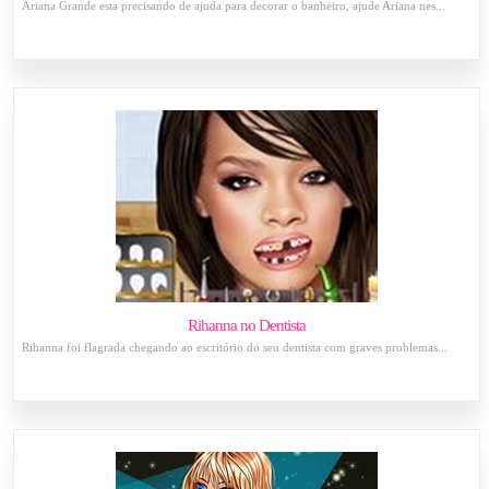
Ariana Grande esta precisando de ajuda para decorar o banheiro, ajude Ariana nes...
Rihanna no Dentista
Rihanna foi flagrada chegando ao escritório do seu dentista com graves problemas...