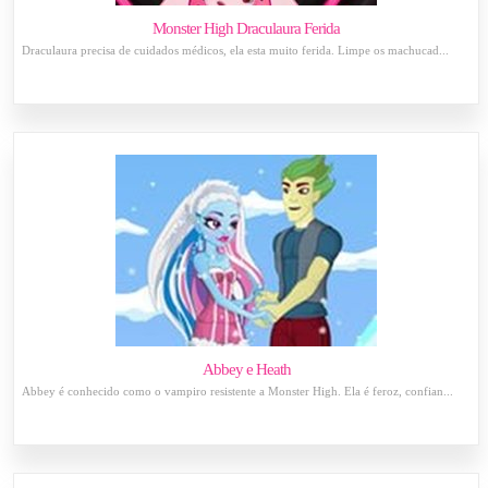
Monster High Draculaura Ferida
Draculaura precisa de cuidados médicos, ela esta muito ferida. Limpe os machucad...
Abbey e Heath
Abbey é conhecido como o vampiro resistente a Monster High. Ela é feroz, confian...