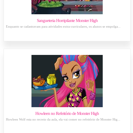
Sangueteria Horripilante Monster High
Enquanto se cadastravam para atividades extra-curriculares, os alunos se empolga...
Howleen no Refeitório de Monster High
Howleen Wolf esta no recreio da aula, ela vai comer no refeitório de Monster Hig...