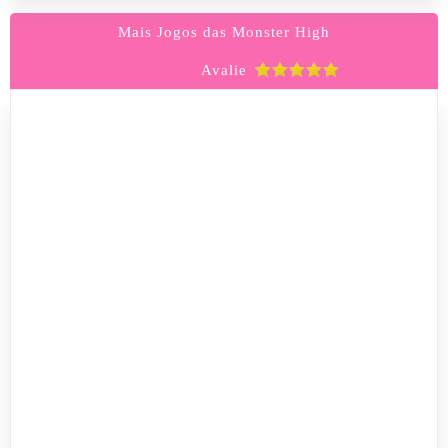
Mais Jogos das Monster High
Avalie