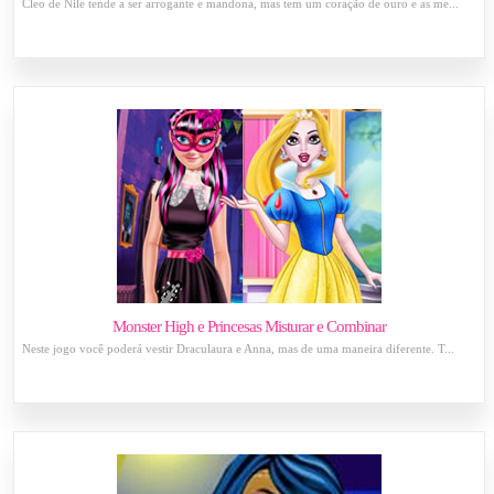
Cleo de Nile tende a ser arrogante e mandona, mas tem um coração de ouro e as me...
Monster High e Princesas Misturar e Combinar
Neste jogo você poderá vestir Draculaura e Anna, mas de uma maneira diferente. T...