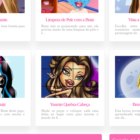
smin
Limpeza de Pele com a Bratz
Vista a
e bem bonita para
Bratz esta se preparando para sair, ela
Escolha entre
..
precisa muito de uma limpeza de pele e
acessórios mui
é...
personagem do ..
ratz
Yasmin Quebra-Cabeça
Bru
Bratz deste jogo,
Mude as peças e coloque cada uma
Esta bruxa jovem
los com mecha e
delas no lugar certo para montar o
aprendizado mág
puzzle da li...
um da...
Google +1 J