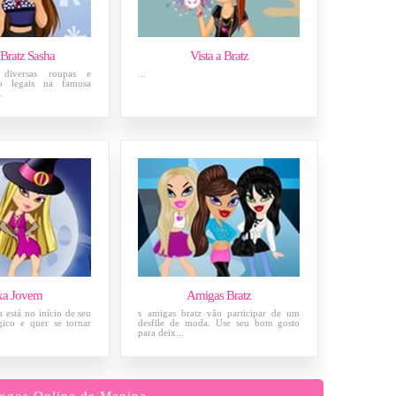
 Bratz Sasha
Vista a Bratz
 diversas roupas e
...
to legais na famosa
.
xa Jovem
Amigas Bratz
 está no início de seu
s amigas bratz vão participar de um
ico e quer se tornar
desfile de moda. Use seu bom gosto
para deix...
ogos Online de Menina