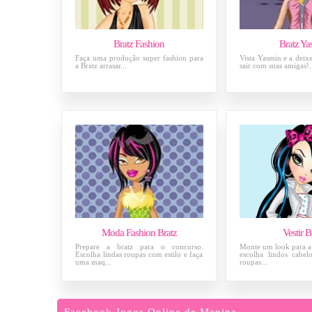
Bratz Fashion
Bratz Ya
Faça uma produção super fashion para
Vista Yasmin e a deix
a Bratz arrasar...
sair com suas amigas!.
Moda Fashion Bratz
Vestir B
Prepare a bratz para o concurso.
Monte um look para a 
Escolha lindas roupas com estilo e faça
escolha lindos cabe
uma maq...
roupas...
Facebook Jogos Online de Menina