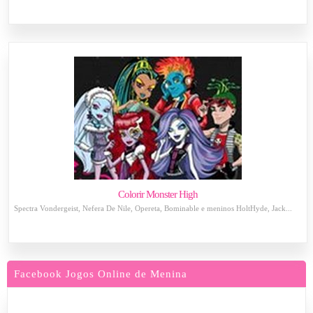
Colorir Monster High
Spectra Vondergeist, Nefera De Nile, Opereta, Bominable e meninos HoltHyde, Jack...
Facebook Jogos Online de Menina