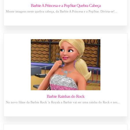
Barbie A Princesa e a PopStar Quebra Cabeça
Monte imagens neste quebra cabeça, da Barbie A Princesa e a PopStar. Divirta-se!...
Barbie Rainhas do Rock
No novo filme da Barbie Rock 'n Royals a Barbie vai ser uma rainha do Rock e nes...