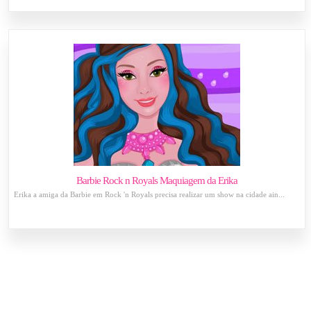
Barbie Rock n Royals Maquiagem da Erika
Erika a amiga da Barbie em Rock 'n Royals precisa realizar um show na cidade ain...