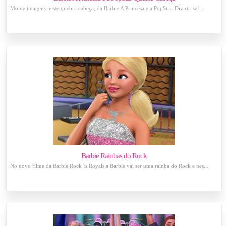
Monte imagens neste quebra cabeça, da Barbie A Princesa e a PopStar. Divirta-se!...
Barbie Rainhas do Rock
No novo filme da Barbie Rock 'n Royals a Barbie vai ser uma rainha do Rock e nes...