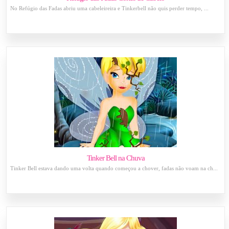
No Refúgio das Fadas abriu uma cabeleireira e Tinkerbell não quis perder tempo, ...
Tinker Bell na Chuva
Tinker Bell estava dando uma volta quando começou a chover, fadas não voam na ch...