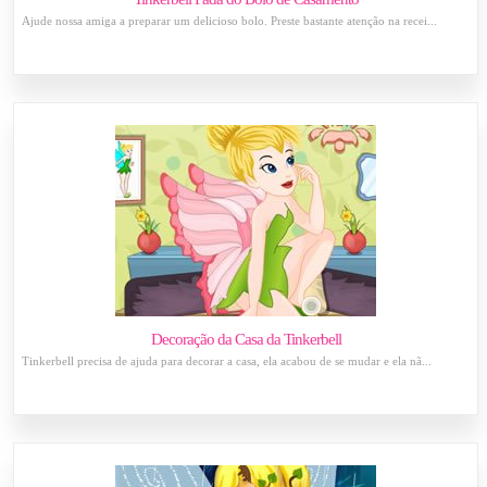
Ajude nossa amiga a preparar um delicioso bolo. Preste bastante atenção na recei...
Decoração da Casa da Tinkerbell
Tinkerbell precisa de ajuda para decorar a casa, ela acabou de se mudar e ela nã...