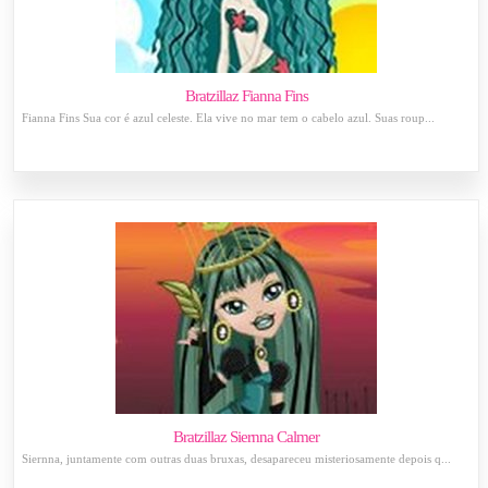
Bratzillaz Fianna Fins
Fianna Fins Sua cor é azul celeste. Ela vive no mar tem o cabelo azul. Suas roup...
Bratzillaz Siernna Calmer
Siernna, juntamente com outras duas bruxas, desapareceu misteriosamente depois q...