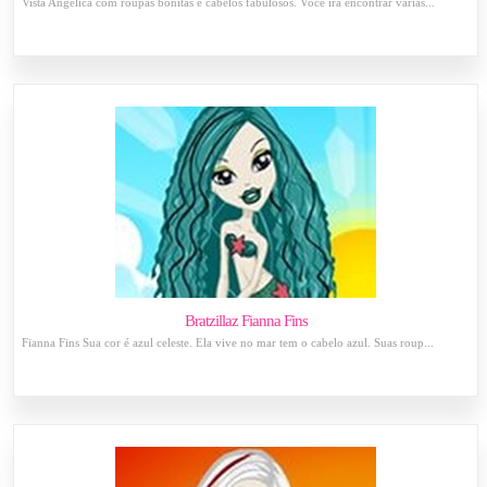
Vista Angelica com roupas bonitas e cabelos fabulosos. Você irá encontrar várias...
Bratzillaz Fianna Fins
Fianna Fins Sua cor é azul celeste. Ela vive no mar tem o cabelo azul. Suas roup...