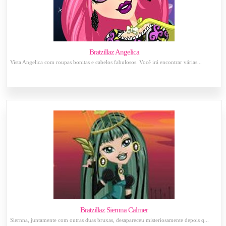
Bratzillaz Angelica
Vista Angelica com roupas bonitas e cabelos fabulosos. Você irá encontrar várias...
Bratzillaz Siernna Calmer
Siernna, juntamente com outras duas bruxas, desapareceu misteriosamente depois q...