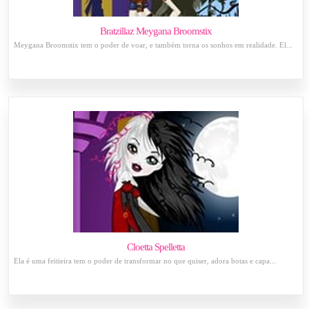
Bratzillaz Meygana Broomstix
Meygana Broomstix tem o poder de voar, e também torna os sonhos em realidade. El...
Cloetta Spelletta
Ela é uma feitieira tem o poder de transformar no que quiser, adora botas e capa...