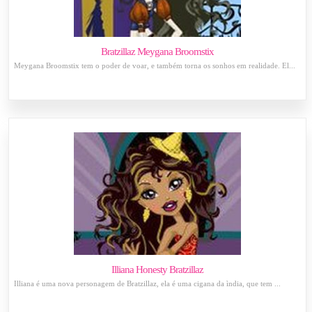
Bratzillaz Meygana Broomstix
Meygana Broomstix tem o poder de voar, e também torna os sonhos em realidade. El...
Illiana Honesty Bratzillaz
Illiana é uma nova personagem de Bratzillaz, ela é uma cigana da ìndia, que tem ...