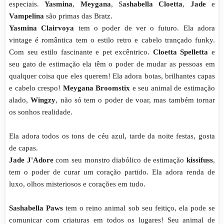
especiais.
Yasmina
,
Meygana
, S
ashabella Cloetta
,
Jade
e
Vampelina
são primas das Bratz.
Yasmina Clairvoya
tem o poder de ver o futuro. Ela adora
vintage é romântica tem o estilo retro e cabelo trançado funky.
Com seu estilo fascinante e pet excêntrico.
Cloetta Spelletta
e
seu gato de estimação ela têm o poder de mudar as pessoas em
qualquer coisa que eles querem! Ela adora botas, brilhantes capas
e cabelo crespo!
Meygana Broomstix
e seu animal de estimação
alado,
Wingzy
, não só tem o poder de voar, mas também tornar
os sonhos realidade.
Ela adora todos os tons de céu azul, tarde da noite festas, gosta
de capas.
Jade J'Adore
com seu monstro diabólico de estimação
kissifuss
,
tem o poder de curar um coração partido. Ela adora renda de
luxo, olhos misteriosos e corações em tudo.
Sashabella Paws
tem o reino animal sob seu feitiço, ela pode se
comunicar com criaturas em todos os lugares! Seu animal de