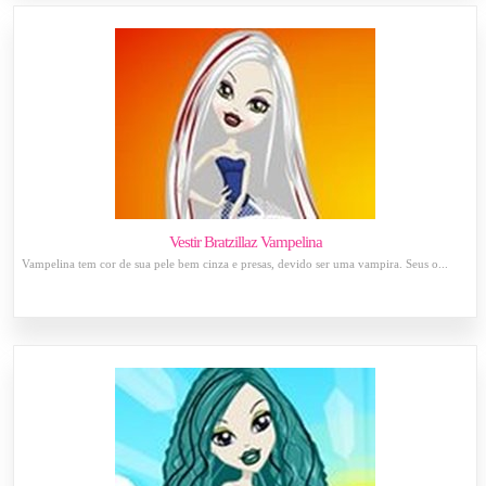
Vestir Bratzillaz Vampelina
Vampelina tem cor de sua pele bem cinza e presas, devido ser uma vampira. Seus o...