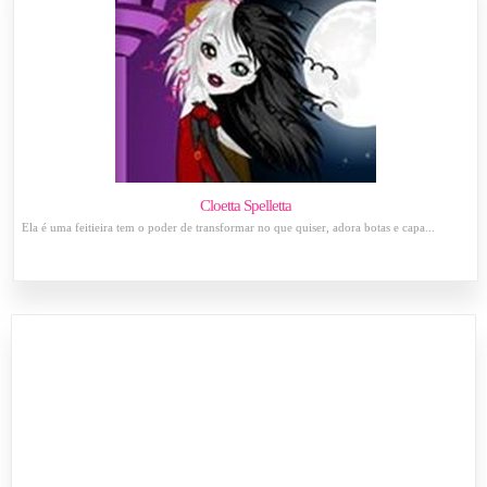
Cloetta Spelletta
Ela é uma feitieira tem o poder de transformar no que quiser, adora botas e capa...