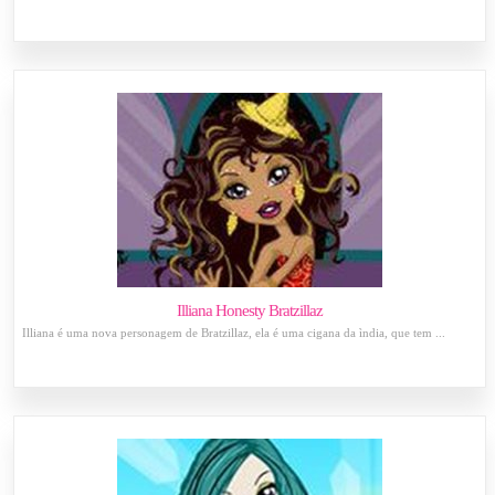
Illiana Honesty Bratzillaz
Illiana é uma nova personagem de Bratzillaz, ela é uma cigana da ìndia, que tem ...