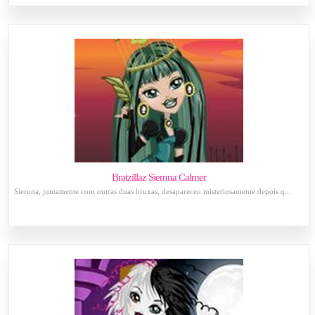
Bratzillaz Siernna Calmer
Siernna, juntamente com outras duas bruxas, desapareceu misteriosamente depois q...