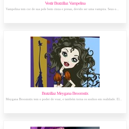
Vestir Bratzillaz Vampelina
Vampelina tem cor de sua pele bem cinza e presas, devido ser uma vampira. Seus o...
Bratzillaz Meygana Broomstix
Meygana Broomstix tem o poder de voar, e também torna os sonhos em realidade. El...