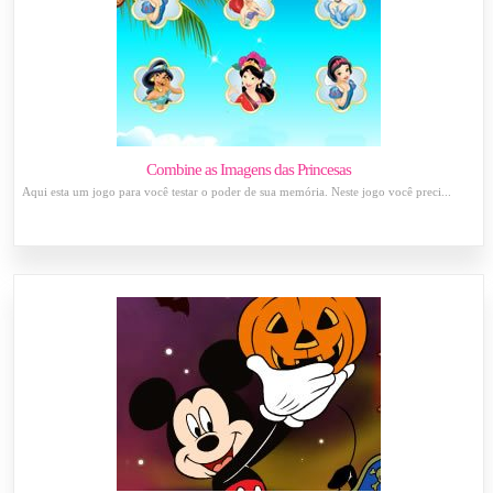
Combine as Imagens das Princesas
Aqui esta um jogo para você testar o poder de sua memória. Neste jogo você preci...