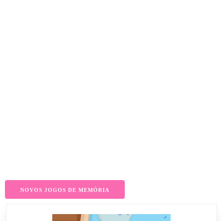
NOVOS JOGOS DE MEMÓRIA