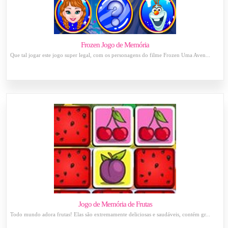
Frozen Jogo de Memória
Que tal jogar este jogo super legal, com os personagens do filme Frozen Uma Aven...
Jogo de Memória de Frutas
Todo mundo adora frutas! Elas são extremamente deliciosas e saudáveis, contém gr...