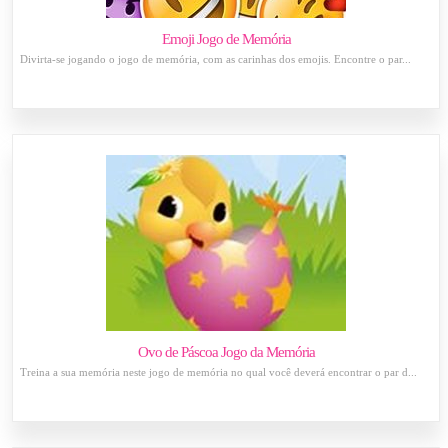
Emoji Jogo de Memória
Divirta-se jogando o jogo de memória, com as carinhas dos emojis. Encontre o par...
Ovo de Páscoa Jogo da Memória
Treina a sua memória neste jogo de memória no qual você deverá encontrar o par d...