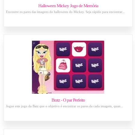
Halloween Mickey Jogo de Memória
Encontre os pares das imagens do halloween do Mickey. Seja rápido para encontrar...
Bratz - O par Perfeito
Jogue este jogo da Batz que o objetivo é encontrar os pares da cada imagem, quan...