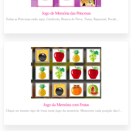
Jogo de Memória das Princesas
Todas as Princesas estão aqui, Cinderela, Branca de Neve, Tiana, Rapunzel, Pocah...
Jogo da Memória com Frutas
Clique no mesmo tipo de fruta neste jogo da memória. Memorize cada posição das f...