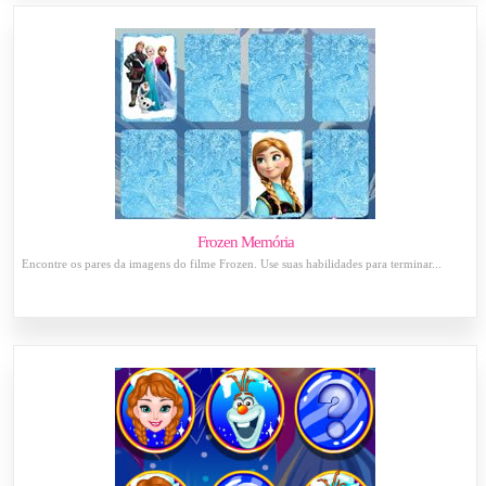
Frozen Memória
Encontre os pares da imagens do filme Frozen. Use suas habilidades para terminar...