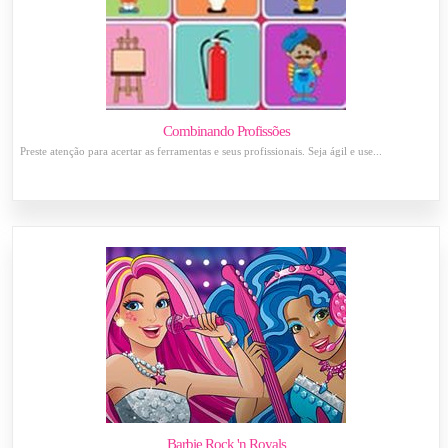
Combinando Profissões
Preste atenção para acertar as ferramentas e seus profissionais. Seja ágil e use...
Barbie Rock 'n Royals