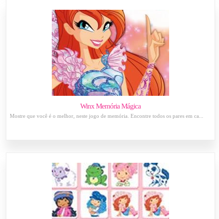
Winx Memória Mágica
Mostre que você é o melhor, neste jogo de memória. Encontre todos os pares em ca...