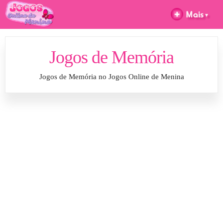
Jogos de Memória
Jogos de Memória no Jogos Online de Menina