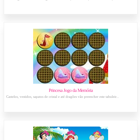
Princesa Jogo da Memória
Castelos, vestidos, sapatos de cristal e até dragões vão preencher este tabuleir...