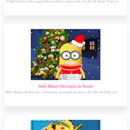
O bebê minion ando exagerando nos doces e agora esta com dor de dente. Trate o p...
Bebê Minion Decoração da Árvore
Bebê Minion decidiu que o laboratório precisa de um pouco de clima de Natal, por...