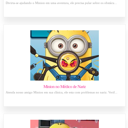
Divirta-se ajudando o Minion em uma aventura, ele precisa pular sobre os obstácu...
Minion no Médico de Nariz
Atenda nosso amigo Minion em sua clínica, ele esta com problemas no nariz. Verif...