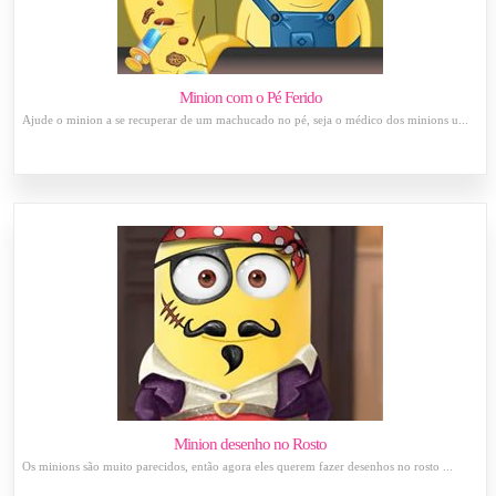
Minion com o Pé Ferido
Ajude o minion a se recuperar de um machucado no pé, seja o médico dos minions u...
Minion desenho no Rosto
Os minions são muito parecidos, então agora eles querem fazer desenhos no rosto ...