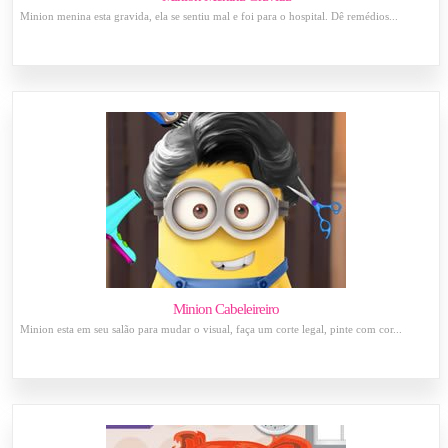
Minion menina esta gravida, ela se sentiu mal e foi para o hospital. Dê remédios...
Minion Cabeleireiro
Minion esta em seu salão para mudar o visual, faça um corte legal, pinte com cor...