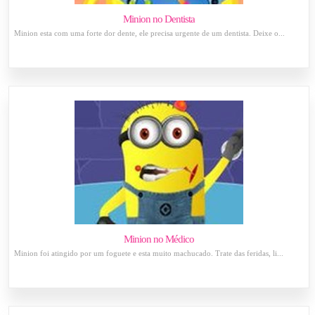
Minion no Dentista
Minion esta com uma forte dor dente, ele precisa urgente de um dentista. Deixe o...
Minion no Médico
Minion foi atingido por um foguete e esta muito machucado. Trate das feridas, li...