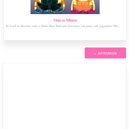
Vista os Minion
Se você se divertiu com o filme Meu Malvado Favorito, vai amar este joguinho! Mu...
← ANTERIOR