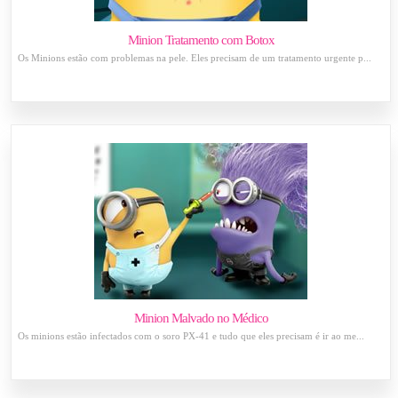
Minion Tratamento com Botox
Os Minions estão com problemas na pele. Eles precisam de um tratamento urgente p...
Minion Malvado no Médico
Os minions estão infectados com o soro PX-41 e tudo que eles precisam é ir ao me...