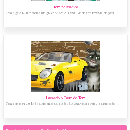
Tom no Médico
Tom o gato falante sofreu um grave acidente, a ambulância esta levando ele para ...
Lavando o Carro do Tom
Tom comprou um lindo carro amarelo, ele foi dar uma volta e sujou o carro todo. ...