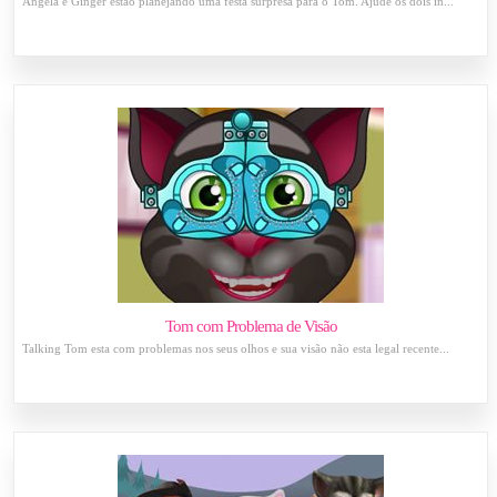
Angela e Ginger estão planejando uma festa surpresa para o Tom. Ajude os dois in...
Tom com Problema de Visão
Talking Tom esta com problemas nos seus olhos e sua visão não esta legal recente...