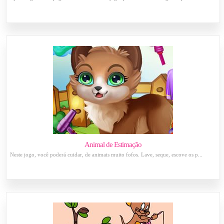
Animal de Estimação
Neste jogo, você poderá cuidar, de animais muito fofos. Lave, seque, escove os p...