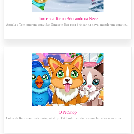
Tom e sua Turma Brincando na Neve
Angela e Tom querem convidar Ginger e Ben para brincar na neve, mande um convite...
O Pet Shop
Cuide de lindos animais neste pet shop. Dê banho, cuide dos machucados e escolha...