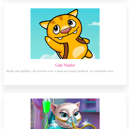
Gato Voador
Ajude esse gatinho, ele precisa voar o mais pra longe possível, vá coletando moe...