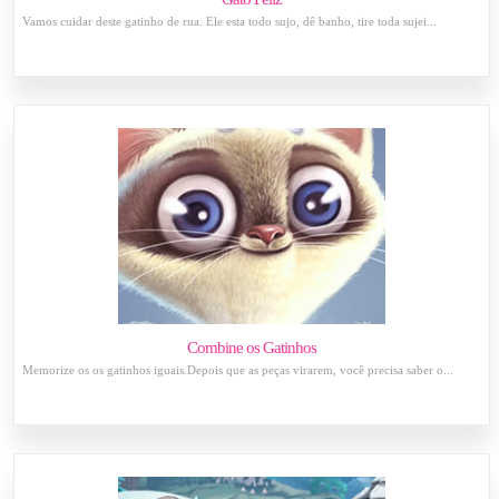
Vamos cuidar deste gatinho de rua. Ele esta todo sujo, dê banho, tire toda sujei...
Combine os Gatinhos
Memorize os os gatinhos iguais.Depois que as peças virarem, você precisa saber o...