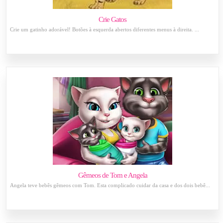
Crie Gatos
Crie um gatinho adorável! Botões à esquerda abertos diferentes menus à direita. ...
Gêmeos de Tom e Angela
Angela teve bebês gêmeos com Tom. Esta complicado cuidar da casa e dos dois bebê...