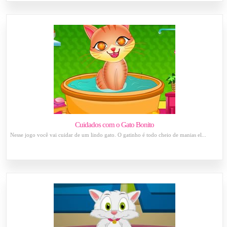
Cuidados com o Gato Bonito
Nesse jogo você vai cuidar de um lindo gato. O gatinho é todo cheio de manias el...