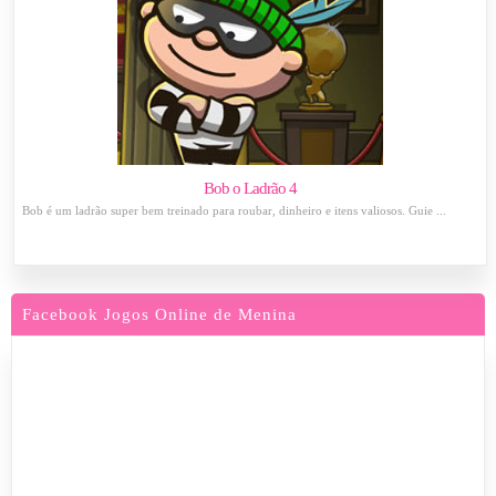
Bob o Ladrão 4
Bob é um ladrão super bem treinado para roubar, dinheiro e itens valiosos. Guie ...
Facebook Jogos Online de Menina