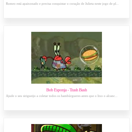
Romeo está apaixonado e precisa conquistar o coração de Julieta neste jogo de pl...
Bob Esponja - Trash Bash
Ajude o seu sirigueijo a coletar todos os hambúrgueres antes que o lixo o alcanc...