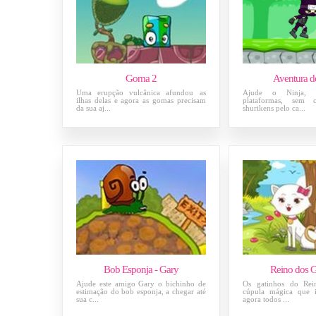
Goma 2
Aventura d
Uma erupção vulcânica afundou as
Ajude o Ninja, c
ilhas delas e agora as gomas precisam
plataformas, sem c
da sua aj...
shurikens pelo ca...
Bob Esponja - Gary
Reino dos G
Ajude este amigo Gary o bichinho de
Os gatinhos do Rei
estimação do bob esponja, a chegar até
cúpula mágica que i
sua c...
agora todos ...