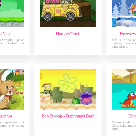
o Ninja
Homer's Truck
Frozen Av
orrendo pelas
...
Elsa e Anna pr
air. Colote os
castelo, mas el
para atrav...
atinhos
Bob Esponja - Dutchman's Dash
Dino
no quebraram a
...
Vamos ajudar o
lumina o reino,
ele precisa atrav
ajud...