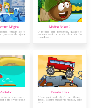
entura Mágica
Médico Bolota 2
ecisam chegar ate o
O médico esta atendendo, quando o
as precisam de ajuda
paciente espirrou e derrubou ele do
consultóri...
 Saltador
Monster Truck
 pequeno dinossauro,
Agora você pode dirigir um Monster
essar o rio e você pode
Truck. Mostre manobras radicais, salte
por ci...