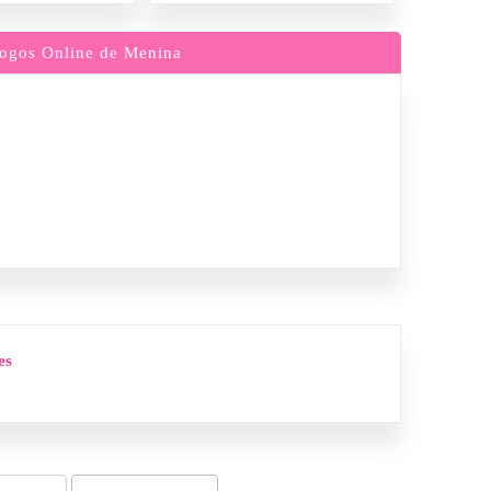
ogos Online de Menina
es