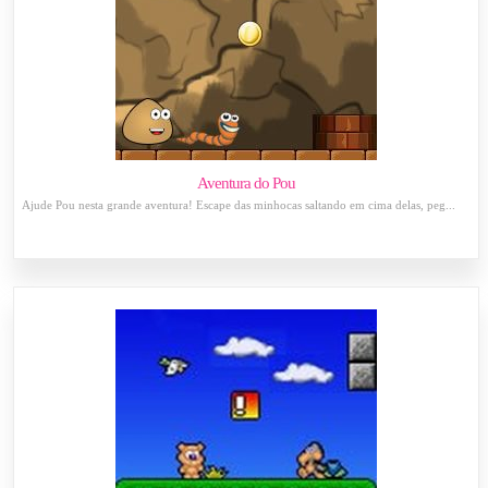
Aventura do Pou
Ajude Pou nesta grande aventura! Escape das minhocas saltando em cima delas, peg...