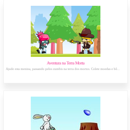
Aventura na Terra Morta
Ajude esta menina, passando pelos zumbis na terra dos mortos. Colete moedas e bô...