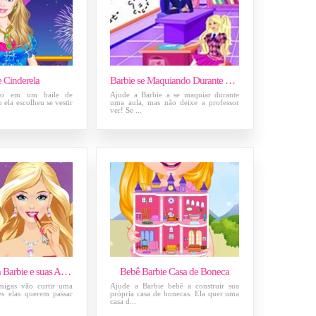
e Cinderela
Barbie se Maquiando Durante a Aula
ndo em um baile de
Ajude a Barbie a se maquiar durante
o ela escolheu se vestir
uma aula, mas não deixe a professor
ver! Se ...
Maquiagem da Barbie e suas Amigas
Bebê Barbie Casa de Boneca
migas vão curtir uma
Ajude a Barbie bebê a construir sua
es elas querem passar
própria casa de bonecas. Ela quer uma
casa d...