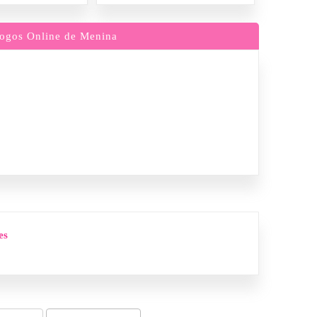
ogos Online de Menina
es