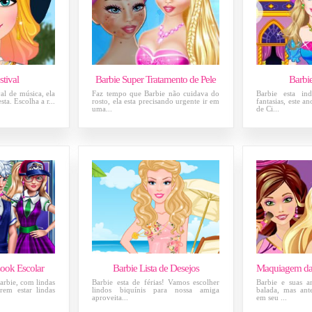
stival
Barbie Super Tratamento de Pele
Barbi
al de música, ela
Faz tempo que Barbie não cuidava do
Barbie esta i
sta. Escolha a r...
rosto, ela esta precisando urgente ir em
fantasias, este an
uma...
de Ci...
ook Escolar
Barbie Lista de Desejos
arbie, com lindas
Barbie esta de férias! Vamos escolher
Barbie e suas a
rem estar lindas
lindos biquínis para nossa amiga
balada, mas ant
aproveita...
em seu ...