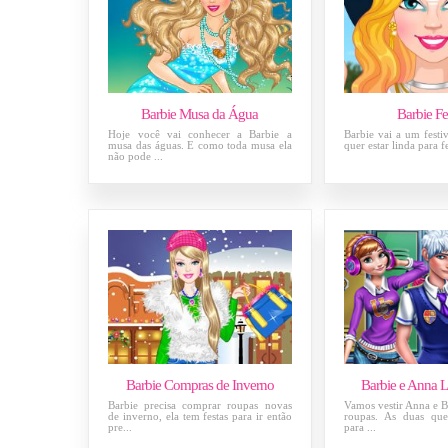
Barbie Musa da Água
Barbie Fe
Hoje você vai conhecer a Barbie a
Barbie vai a um festiv
musa das águas. E como toda musa ela
quer estar linda para fe
não pode ...
Barbie Compras de Inverno
Barbie e Anna L
Barbie precisa comprar roupas novas
Vamos vestir Anna e B
de inverno, ela tem festas para ir então
roupas. As duas que
pre...
para ...