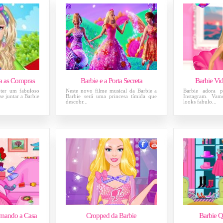
ra as Compras
Barbie e a Porta Secreta
Barbie Vi
a ter um fabuloso
Neste novo filme musical da Barbie a
Barbie adora p
e juntar a Barbie
Barbie será uma princesa tímida que
Instagram. Vam
descobr...
looks fabulo...
umando a Casa
Cropped da Barbie
Barbie Q