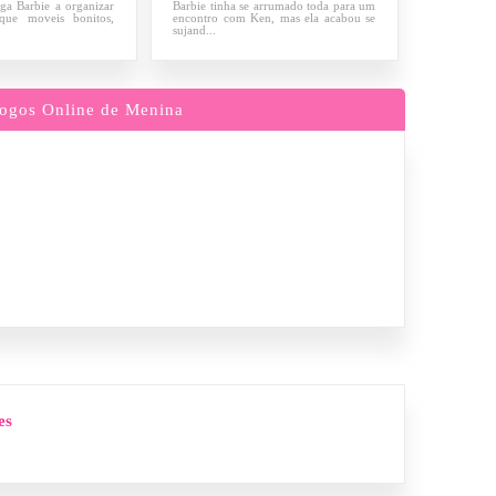
ga Barbie a organizar
Barbie tinha se arrumado toda para um
que moveis bonitos,
encontro com Ken, mas ela acabou se
sujand...
ogos Online de Menina
es