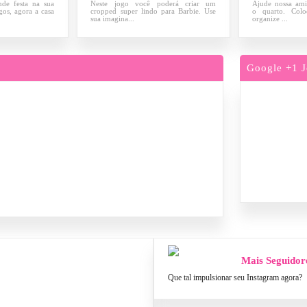
de festa na sua
Neste jogo você poderá criar um
Ajude nossa ami
gos, agora a casa
cropped super lindo para Barbie. Use
o quarto. Colo
sua imagina...
organize ...
Google +1 J
Mais Seguidor
Que tal impulsionar seu Instagram agora?