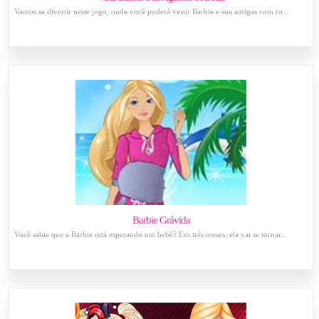
Vamos se divertir neste jogo, onde você poderá vestir Barbie e sua amigas com ro...
Barbie Grávida
Você sabia que a Barbie está esperando um bebê? Em três meses, ela vai se tornar...