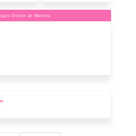
ogos Online de Menina
es