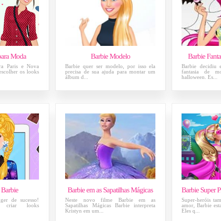
para Moda
Barbie Modelo
Barbie Fant
ara Paris e Nova
Barbie quer ser modelo, por isso ela
Barbie decidiu
escolher os looks
precisa de sua ajuda para montar um
fantasia de m
álbum d...
halloween. Es...
 Barbie
Barbie em as Sapatilhas Mágicas
ger de sucesso!
Neste novo filme Barbie em as
Super-heróis ta
criar looks
Sapatilhas Mágicas Barbie interpreta
amor, Barbie est
.
Kristyn em um...
Eles q...