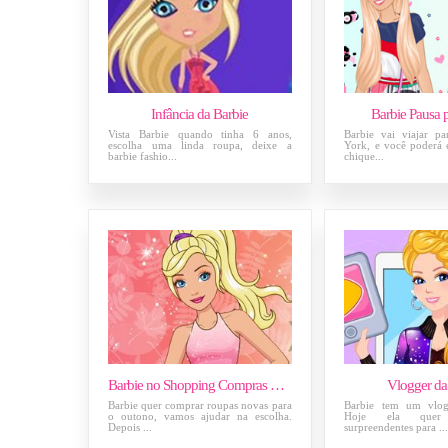
Infância da Barbie
Barbie Pausa 
Vista Barbie quando tinha 6 anos,
Barbie vai viajar p
escolha uma linda roupa, deixe a
York, e você poderá 
barbie fashio...
chique...
Barbie no Shopping Compras de Outono
Vlogger da
Barbie quer comprar roupas novas para
Barbie tem um vlog
o outono, vamos ajudar na escolha.
Hoje ela quer 
Depois ...
surpreendentes para ..