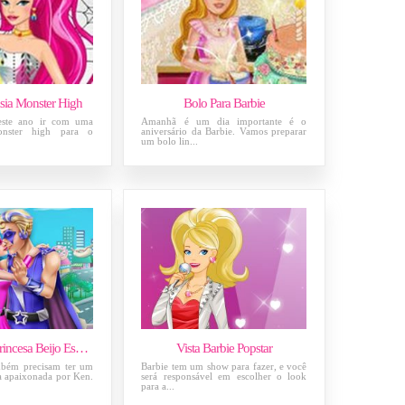
asia Monster High
Bolo Para Barbie
 este ano ir com uma
Amanhã é um dia importante é o
onster high para o
aniversário da Barbie. Vamos preparar
um bolo lin...
Barbie Super Princesa Beijo Escondido
Vista Barbie Popstar
mbém precisam ter um
Barbie tem um show para fazer, e você
a apaixonada por Ken.
será responsável em escolher o look
para a...