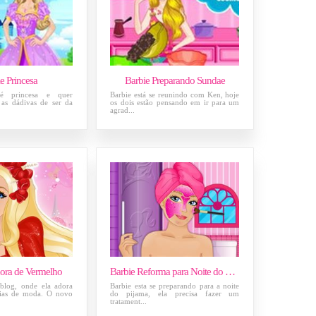
e Princesa
Barbie Preparando Sundae
é princesa e quer
Barbie está se reunindo com Ken, hoje
 as dádivas de ser da
os dois estão pensando em ir para um
agrad...
hora de Vermelho
Barbie Reforma para Noite do Pijama
blog, onde ela adora
Barbie esta se preparando para a noite
eias de moda. O novo
do pijama, ela precisa fazer um
tratament...