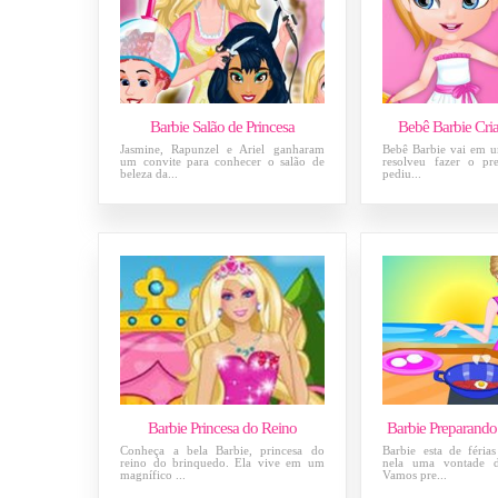
Barbie Salão de Princesa
Bebê Barbie Cri
Jasmine, Rapunzel e Ariel ganharam
Bebê Barbie vai em u
um convite para conhecer o salão de
resolveu fazer o pre
beleza da...
pediu...
Barbie Princesa do Reino
Barbie Preparando 
Conheça a bela Barbie, princesa do
Barbie esta de féria
reino do brinquedo. Ela vive em um
nela uma vontade d
magnífico ...
Vamos pre...