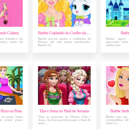
ando Colares
Barbie Cuidando do Coelho da Páscoa
Barbi
ma festinha e ela
Barbie precisa ajudar o coelhinho da
Barbie agora 
sente, então ela
Páscoa, ele esta muito machucado.
aproveitar todas
Barbie nã...
realeza par...
Pizza na Praia
Elsa e Anna no Final de Semana
Barbie Sen
s na praia, bateu
Vista as princesas da Disney, Elsa e
Barbie tem um 
e comer pizza.
Anna. As duas querem passar o final de
compartilhar id
sema...
tema é a ...