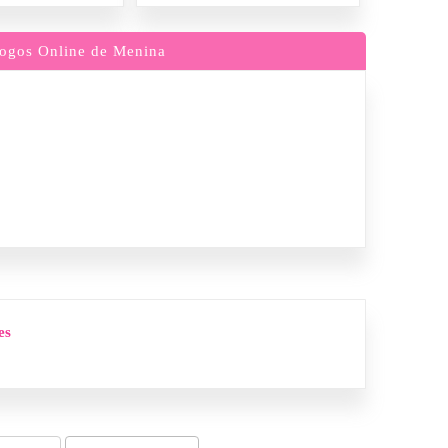
ogos Online de Menina
es