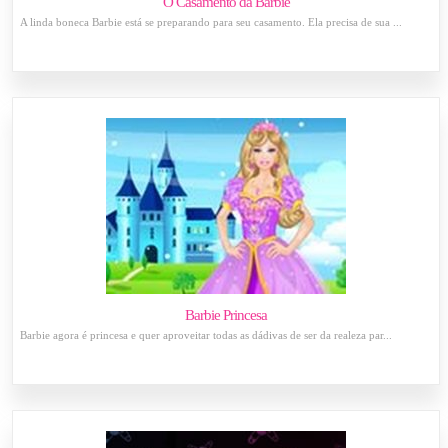
O Casamento da Barbie
A linda boneca Barbie está se preparando para seu casamento. Ela precisa de sua ...
Barbie Princesa
Barbie agora é princesa e quer aproveitar todas as dádivas de ser da realeza par...