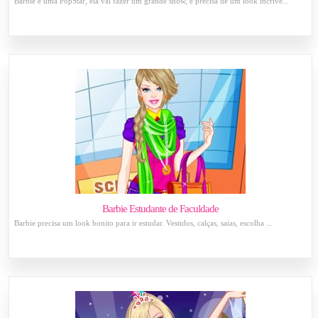
Barbie é uma PopStar, ela vai fazer um grande show, e precisa de um look incríve...
Barbie Estudante de Faculdade
Barbie precisa um look bonito para ir estudar. Vestidos, calças, saias, escolha ...