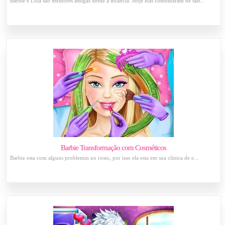
Barbie e Lola são melhores amigas desde a infância. Hoje elas combinaram de sair...
Barbie Transformação com Cosméticos
Barbie esta com alguns problemas no rosto, por isso ela esta em sua clinica de e...