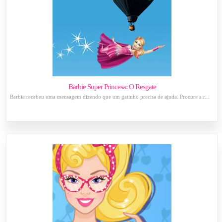
Barbie Super Princesa: O Resgate
Barbie recebeu uma mensagem dizendo que um gatinho precisa de ajuda. Procure a r...