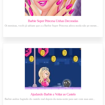
Barbie Super Princesa Unhas Decoradas
Oi meninas, vocês já sabiam que a a Barbie Super Princesa adora moda não pe mesm...
Ajudando Barbie a Voltar ao Castelo
Barbie andou fugindo do castelo real depois da meia-noite para sair com suas ami...