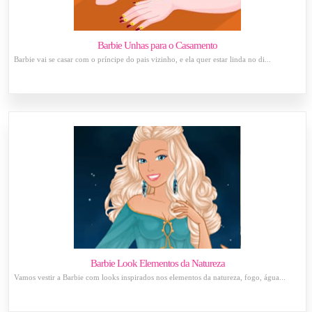
Barbie Unhas para o Casamento
Barbie vai se casar com o príncipe do pais vizinho, e ela quer estar linda no di...
Barbie Look Elementos da Natureza
Vamos vestir a Barbie com looks inspirados nos elementos da natureza, fogo, água...