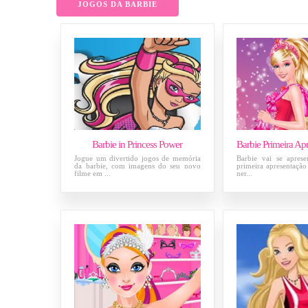
JOGOS DA BARBIE
Barbie in Princess Power
Jogue um divertido jogos de memória
Barbie vai se aprese
da barbie, com imagens do seu novo
primeira apresentação 
filme em ...
ner...