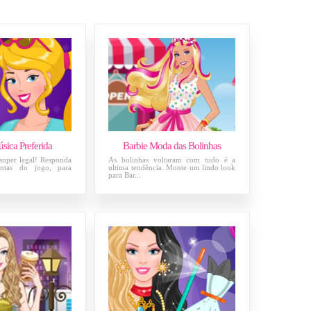
sica Preferida
Barbie Moda das Bolinhas
super legal! Responda
As bolinhas voltaram com tudo é a
untas do jogo, para
ultima tendência. Monte um lindo look
para Bar...