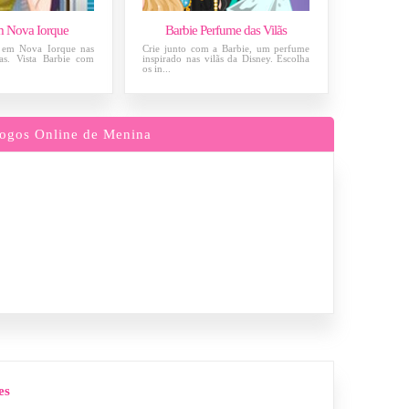
m Nova Iorque
Barbie Perfume das Vilãs
r em Nova Iorque nas
Crie junto com a Barbie, um perfume
as. Vista Barbie com
inspirado nas vilãs da Disney. Escolha
os in...
ogos Online de Menina
es