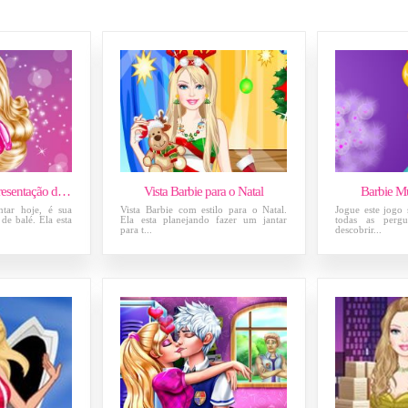
Barbie Primeira Apresentação de Balé
Vista Barbie para o Natal
Barbie Mú
ntar hoje, é sua
Vista Barbie com estilo para o Natal.
Jogue este jogo 
de balé. Ela esta
Ela esta planejando fazer um jantar
todas as perg
para t...
descobrir...