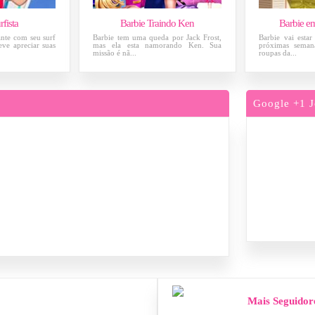
rfista
Barbie Traindo Ken
Barbie e
ante com seu surf
Barbie tem uma queda por Jack Frost,
Barbie vai esta
ve apreciar suas
mas ela esta namorando Ken. Sua
próximas seman
missão é nã...
roupas da...
Google +1 J
Mais Seguidor