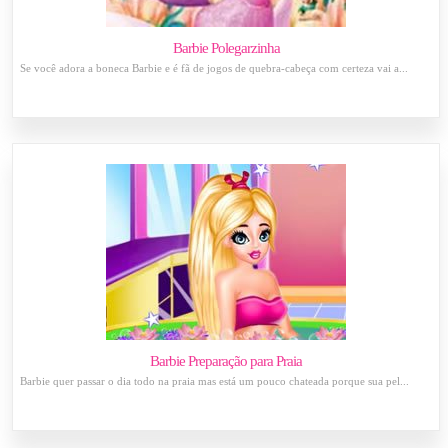
Barbie Polegarzinha
Se você adora a boneca Barbie e é fã de jogos de quebra-cabeça com certeza vai a...
Barbie Preparação para Praia
Barbie quer passar o dia todo na praia mas está um pouco chateada porque sua pel...