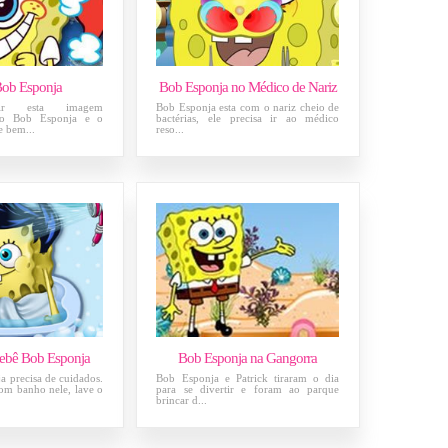
Bob Esponja
Bob Esponja no Médico de Nariz
rir esta imagem
Bob Esponja esta com o nariz cheio de
 do Bob Esponja e o
bactérias, ele precisa ir ao médico
e bem...
reso...
ebê Bob Esponja
Bob Esponja na Gangorra
 precisa de cuidados.
Bob Esponja e Patrick tiraram o dia
m banho nele, lave o
para se divertir e foram ao parque
brincar d...