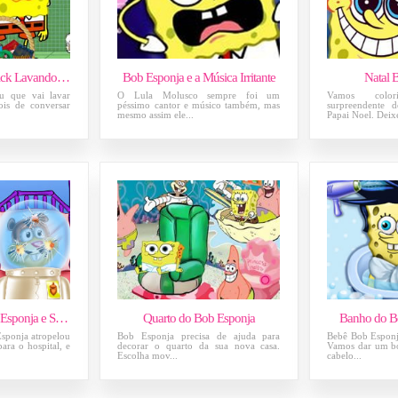
Bob Esponja e Patrick Lavando Roupa
Bob Esponja e a Música Irritante
Natal 
u que vai lavar
O Lula Molusco sempre foi um
Vamos colo
ois de conversar
péssimo cantor e músico também, mas
surpreendente
mesmo assim ele...
Papai Noel. Deix
Acidente com Bob Esponja e Sandy
Quarto do Bob Esponja
Banho do B
sponja atropelou
Bob Esponja precisa de ajuda para
Bebê Bob Esponja
ara o hospital, e
decorar o quarto da sua nova casa.
Vamos dar um bo
Escolha mov...
cabelo...