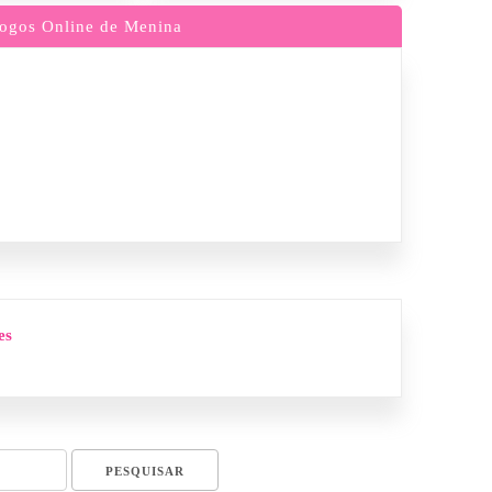
ogos Online de Menina
es