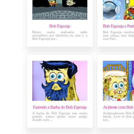
Bob Esponja
Peixes muito malvados estão
Bob Esponja resolve
escondidos por labirintos no mar e o
suas calças, mas dep
Bob Esponja pre...
com Patr...
Fazendo a Barba do Bob Esponja
A barba de Bob Esponja esta muito
Acidentalmente Bob E
grande, vamos ajudar nosso amigo
Sandy. Leve os dois p
tirando toda ...
trat...