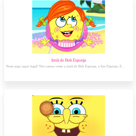
Irmã do Bob Esponja
Neste jogo super legal! Nós vamos vestir a irmã do Bob Esponja, a Sue Esponja. E...