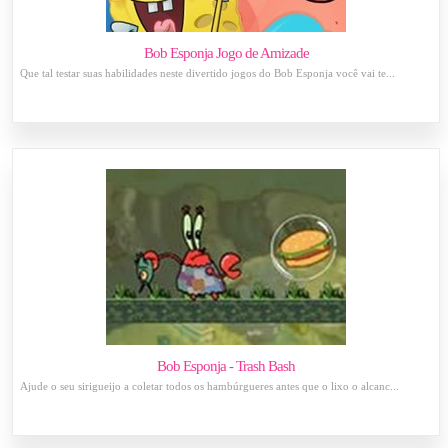
Bob Esponja Jogo de Amizade
Que tal testar suas habilidades neste divertido jogos do Bob Esponja você vai te...
Bob Esponja - Trash Bash
Ajude o seu sirigueijo a coletar todos os hambúrgueres antes que o lixo o alcanc...