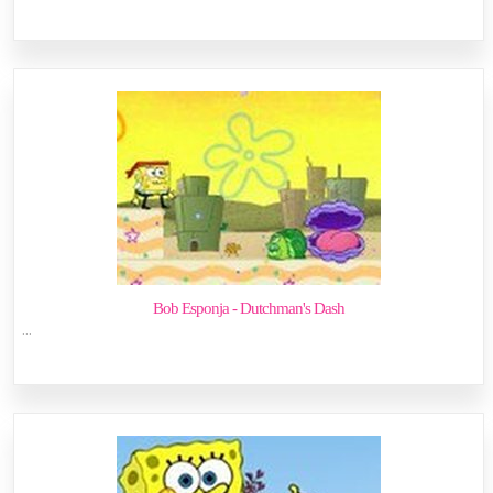
Bob Esponja - Dutchman's Dash
...