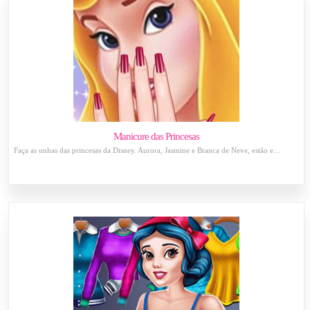
Manicure das Princesas
Faça as unhas das princesas da Disney. Aurora, Jasmine e Branca de Neve, estão e...