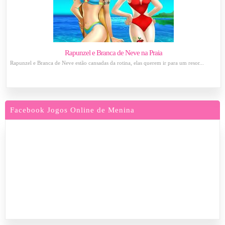
Rapunzel e Branca de Neve na Praia
Rapunzel e Branca de Neve estão cansadas da rotina, elas querem ir para um resor...
Facebook Jogos Online de Menina