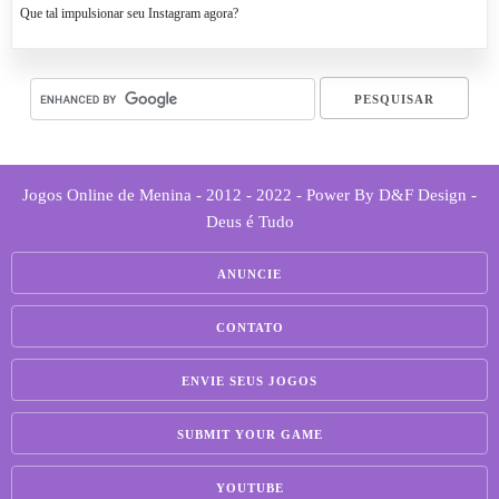
Que tal impulsionar seu Instagram agora?
Jogos Online de Menina - 2012 - 2022 - Power By D&F Design -
Deus é Tudo
ANUNCIE
CONTATO
ENVIE SEUS JOGOS
SUBMIT YOUR GAME
YOUTUBE