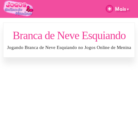
Branca de Neve Esquiando
Jogando Branca de Neve Esquiando no Jogos Online de Menina