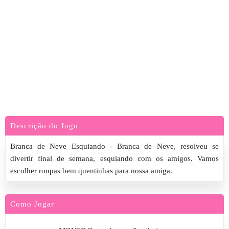
Descrição do Jogo
Branca de Neve Esquiando - Branca de Neve, resolveu se
divertir final de semana, esquiando com os amigos. Vamos
escolher roupas bem quentinhas para nossa amiga.
Como Jogar