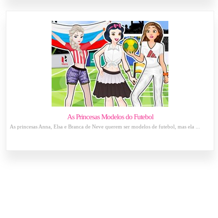
As Princesas Modelos do Futebol
As princesas Anna, Elsa e Branca de Neve querem ser modelos de futebol, mas ela ...