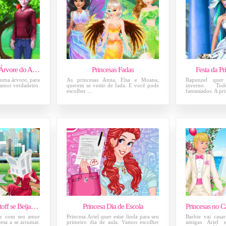
Frozen Elsa e Jack Árvore do Amor
Princesas Fadas
Festa da P
 uma árvore, para
As princesas Anna, Elsa e Moana,
Rapunzel quer
 amor verdadeiro.
querem se vestir de fada. E você pode
inverno. To
escolher ...
fantasiados. A pri
Frozen Anna e Kristoff se Beijando 2
Princesa Dia de Escola
Princesas no 
ar com seu amor
Princesa Ariel quer estar linda para seu
Barbie vai casa
cesa a se arrumar.
primeiro dia de aula. Vamos escolher
amigas Ariel 