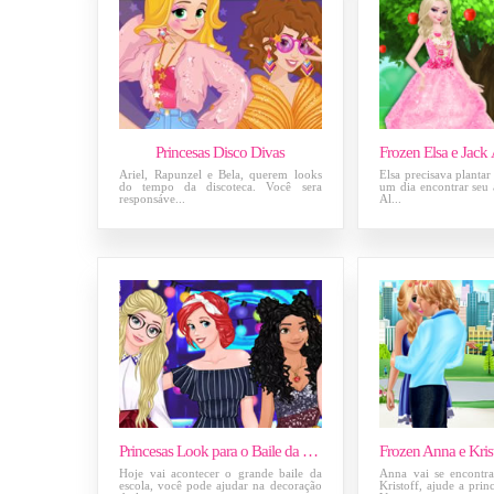
Princesas Disco Divas
Ariel, Rapunzel e Bela, querem looks
Elsa precisava plantar
do tempo da discoteca. Você sera
um dia encontrar seu
responsáve...
Al...
Princesas Look para o Baile da Escola
Hoje vai acontecer o grande baile da
Anna vai se encontr
escola, você pode ajudar na decoração
Kristoff, ajude a prin