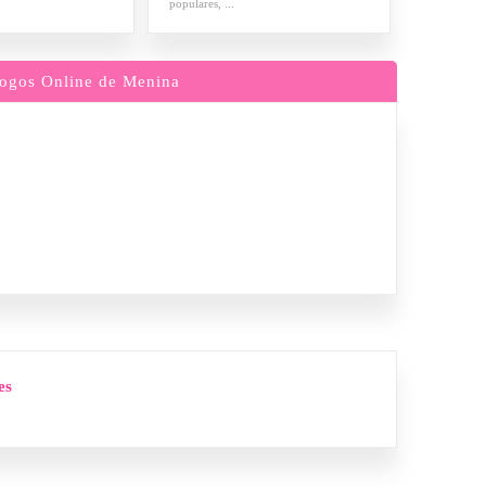
populares, ...
ogos Online de Menina
es