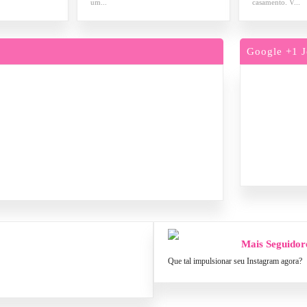
um...
casamento. V...
Google +1 J
Mais Seguidor
Que tal impulsionar seu Instagram agora?