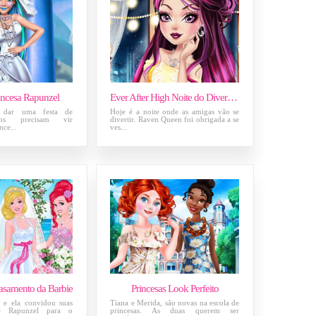
rincesa Rapunzel
Ever After High Noite do Divertimento
 dar uma festa de
Hoje é a noite onde as amigas vão se
dos precisam vir
divertir. Raven Queen foi obrigada a se
nce...
ves...
Casamento da Barbie
Princesas Look Perfeito
r e ela convidou suas
Tiana e Merida, são novas na escola de
e Rapunzel para o
princesas. As duas querem ser