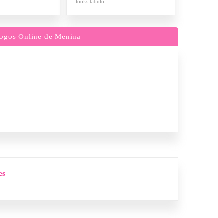
looks fabulo...
ogos Online de Menina
es