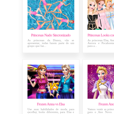
Princesas Nado Sincronizado
As princesas da Disney, vão se
As princesas Elsa, An
apresentar, todas fazem parte de um
Aurora e Pocahontas
grupo que faz...
para a...
Frozen Anna vs Elsa
Frozen An
Use suas habilidades de moda para
Vamos vestir as princ
escolher looks diferentes, para Elsa e
para o Ano Novo. 