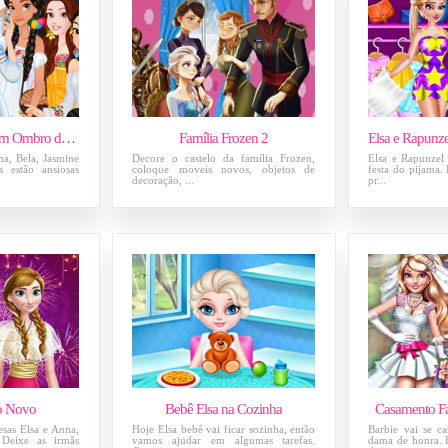
Princesas Looks com Ombro de Fora
Família Frozen 2
na, Bela, Jasmine
Decore o castelo da família Frozen,
Elsa e Rapunzel
 estão ansiosas
coloque moveis novos, objetos de
festa do pijama. 
decoração, ...
pr...
o Novo
Bebê Elsa na Cozinha
Casamento Fa
esas Elsa e Anna,
Hoje Elsa bebê vai ficar sozinha, então
Barbie vai se ca
Deixe as irmãs
vamos ajudar em algumas tarefas.
dama de honra. E