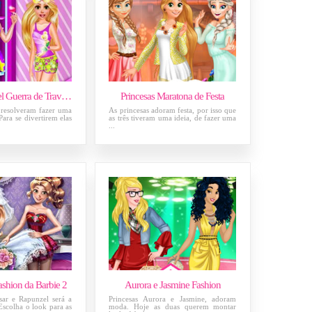
Elsa e Rapunzel Guerra de Travesseiros
Princesas Maratona de Festa
 resolveram fazer uma
As princesas adoram festa, por isso que
Para se divertirem elas
as três tiveram uma ideia, de fazer uma
...
shion da Barbie 2
Aurora e Jasmine Fashion
sar e Rapunzel será a
Princesas Aurora e Jasmine, adoram
scolha o look para as
moda. Hoje as duas querem montar