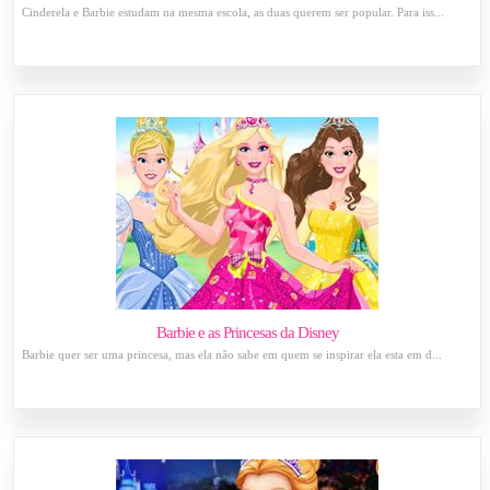
Cinderela e Barbie estudam na mesma escola, as duas querem ser popular. Para iss...
Barbie e as Princesas da Disney
Barbie quer ser uma princesa, mas ela não sabe em quem se inspirar ela esta em d...