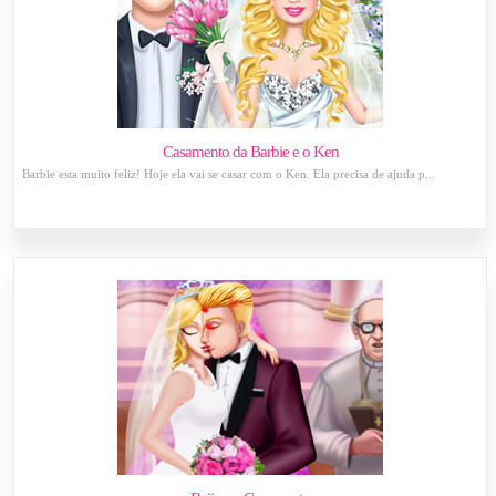
Casamento da Barbie e o Ken
Barbie esta muito feliz! Hoje ela vai se casar com o Ken. Ela precisa de ajuda p...