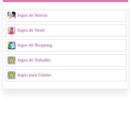
Jogos de Noivas
Jogos de Vestir
Jogos de Shopping
Jogos de Trabalho
Jogos para Celular