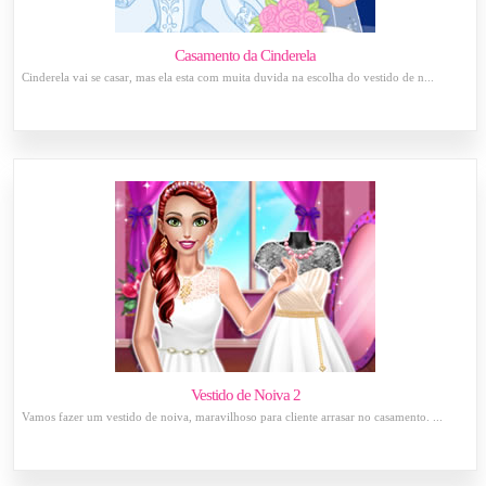
Casamento da Cinderela
Cinderela vai se casar, mas ela esta com muita duvida na escolha do vestido de n...
Vestido de Noiva 2
Vamos fazer um vestido de noiva, maravilhoso para cliente arrasar no casamento. ...