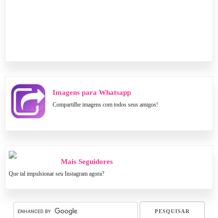
Imagens para Whatsapp
Compartilhe imagens com todos seus amigos!
Mais Seguidores
Que tal impulsionar seu Instagram agora?