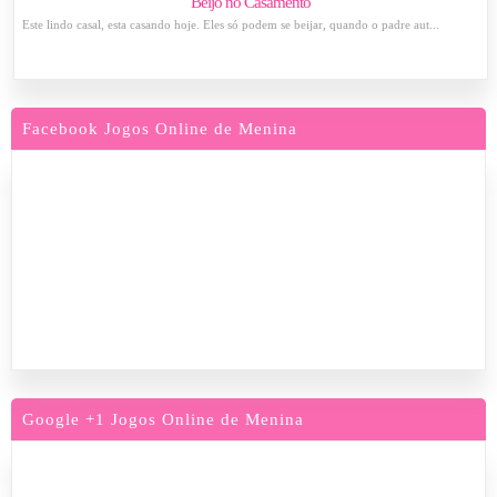
Beijo no Casamento
Este lindo casal, esta casando hoje. Eles só podem se beijar, quando o padre aut...
Facebook Jogos Online de Menina
Google +1 Jogos Online de Menina