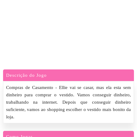
Descrição do Jogo
Compras de Casamento - Ellie vai se casar, mas ela esta sem
dinheiro para comprar o vestido. Vamos conseguir dinheiro,
trabalhando na internet. Depois que conseguir dinheiro
suficiente, vamos ao shopping escolher o vestido mais bonito da
loja.
Como Jogar