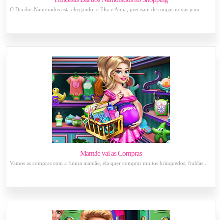
O Dia dos Namorados esta chegando, e Elsa e Anna, precisam de roupas novas para ...
Mamãe vai as Compras
Vamos as compras com a futura mamãe, ela quer comprar muitos brinquedos, fraldas...