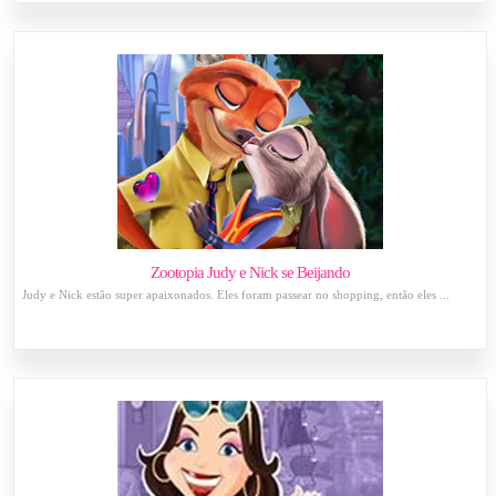
Zootopia Judy e Nick se Beijando
Judy e Nick estão super apaixonados. Eles foram passear no shopping, então eles ...