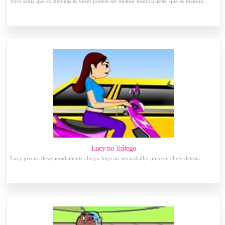
Você sabia que as meninas às vezes podem ser melhor motociclistas, que os menino...
Lucy no Tráfego
Lucy precisa desesperadamente chegar logo ao seu trabalho pois seu chefe detesta...