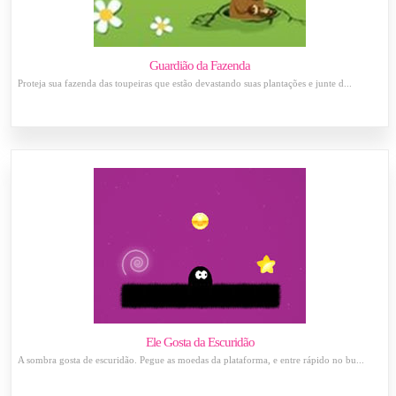
Guardião da Fazenda
Proteja sua fazenda das toupeiras que estão devastando suas plantações e junte d...
Ele Gosta da Escuridão
A sombra gosta de escuridão. Pegue as moedas da plataforma, e entre rápido no bu...