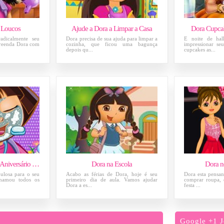
 Loucos
Ajude a Dora a Limpar a Casa
Dora Cupca
dicalmente seu
Dora precisa de sua ajuda para limpar a
É noite de ha
rpreenda Dora com
cozinha, que ficou uma bagunça
impressionar se
depois qu...
cupcakes as...
Maquiagem para o Aniversário de Dora
Dora na Escola
Dora n
bulosa para o seu
Acabo as férias de Dora, hoje é seu
Dora esta pensa
 chamou todos os
primeiro dia de aula. Vamos ajudar
comprar roupa, 
Dora a es...
festa ...
Google +1 J