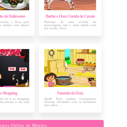
ke de Halloween
Barbie e Dora Corrida de Cavalo
lloween e Dora quer
Participe de uma corrida de
us amigos com alguns
personagens, seja o mais rápido com
seu cavalo. Esco...
o Shopping
Fazenda da Dora
ndo em ir ao shopping
Ajude Dora realizar corretamente
ela precisa ir em uma
diversas atividades com os bichinhos
para salva...
ogos Online de Menina