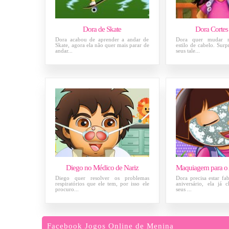
Dora de Skate
Dora Cortes
Dora acabou de aprender a andar de
Dora quer mudar ra
Skate, agora ela não quer mais parar de
estilo de cabelo. Su
andar...
seus tale...
Diego no Médico de Nariz
Diego quer resolver os problemas
Dora precisa estar fa
respiratórios que ele tem, por isso ele
aniversário, ela já
procuro...
seus ...
Facebook Jogos Online de Menina