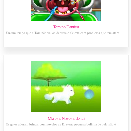
Tom no Dentista
Faz um tempo que o Tom não vai ao dentista e ele esta com problema que tem até v...
Mia e os Novelos de Lã
Os gatos adoram brincar com novelos de lã, e esta pequena bolinha de pelo não é ...