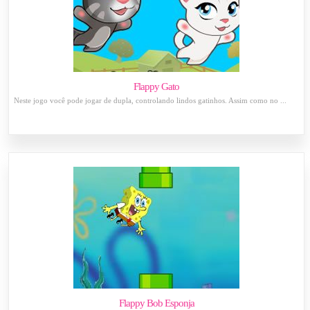
Flappy Gato
Neste jogo você pode jogar de dupla, controlando lindos gatinhos. Assim como no ...
Flappy Bob Esponja