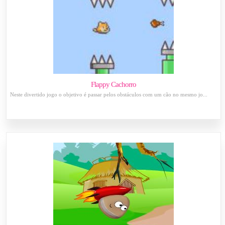
Flappy Cachorro
Neste divertido jogo o objetivo é passar pelos obstáculos com um cão no mesmo jo...