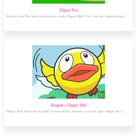
Flappy Pou
Junte-se com Pou nesta aventura da versão Flappy Bird! Voe com um foguete evitan...
Resgate o Flappy Bird
Flappy Bird esta preso no gelo! Vamos ajudar, fazendo com que água chegue ate o ...