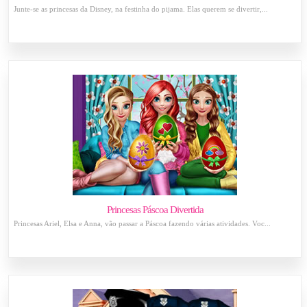
Junte-se as princesas da Disney, na festinha do pijama. Elas querem se divertir,...
Princesas Páscoa Divertida
Princesas Ariel, Elsa e Anna, vão passar a Páscoa fazendo várias atividades. Voc...