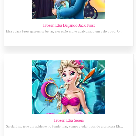
Frozen Elsa Beijando Jack Frost
Elsa e Jack Frost querem se beijar, eles estão muito apaixonado um pelo outro. O...
Frozen Elsa Sereia
Sereia Elsa, teve um acidente no fundo mar, vamos ajudar tratando a princesa Els...