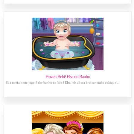
Frozen Bebê Elsa no Banho
Sua tarefa neste jogo é dar banho no bebê Elsa, ela adora brincar então coloque ...