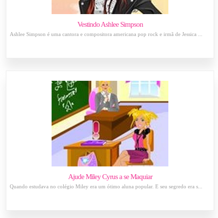
Vestindo Ashlee Simpson
Ashlee Simpson é uma cantora e compositora americana pop rock e irmã de Jessica ...
Ajude Miley Cyrus a se Maquiar
Quando estudava no colégio Miley era um ótimo aluna popular. E seu segredo era s...