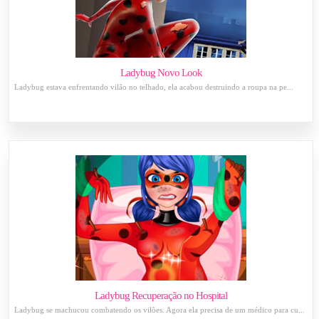
Ladybug Novo Look
Ladybug estava enfrentando vilão no telhado, ela acabou destruindo a roupa na pe...
Ladybug Recuperação no Hospital
Ladybug se machucou combatendo os vilões. Agora ela precisa de um médico para cu...